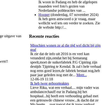
Ik woon in Padang en heb de afgelopen
maanden veel foto's gezien van
Nederlandse politieacties van ...
Hooper
(
donderdag, 07 november 2024
)
Ik heb geen antwoord o je vraag, maar
wellicht wel iets om verder te zoeken. Zie
de website http://...
Recente reacties
ige uitgave van
Misschien wonen ze al die tijd wel dicht bij zijn
graf
Ik zie dat de info uit 2016 is en veel kan
veranderd zijn,omdat het bij Semarang
uwen!!
speelt,moet de suikerfabriek P.G Cipiring zijn
destijds Tjipiring te Kendal. Ik zal t hele verhaal
nog eens goed lezen,de fabriek bestaat nog,heb
paar jaar geleden nog met de...
Meer...
12-06-19 11:18
Ik heb twee geboorteaktes
Lieve Rika, wat een verhaal.... mijn vader was
ambulancechauff eur in Padang.bij het
hospitaal...hij heeft een verhouding gehad met
een getrouwde chinese vrouw...ik dacht dat ze
Mo heette.....raar toeval dat ik jouw verhaal