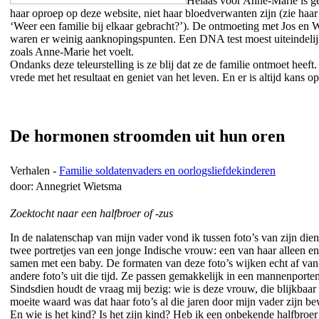
Helaas voor Anne-Marie is ge
haar oproep op deze website, niet haar bloedverwanten zijn (zie haar
‘Weer een familie bij elkaar gebracht?’). De ontmoeting met Jos en W
waren er weinig aanknopingspunten. Een DNA test moest uiteindelijk u
zoals Anne-Marie het voelt.
Ondanks deze teleurstelling is ze blij dat ze de familie ontmoet heeft
vrede met het resultaat en geniet van het leven. En er is altijd kans op
De hormonen stroomden uit hun oren
Verhalen -
Familie soldatenvaders en oorlogsliefdekinderen
door: Annegriet Wietsma
Zoektocht naar een halfbroer of -zus
In de nalatenschap van mijn vader vond ik tussen foto’s van zijn diens
twee portretjes van een jonge Indische vrouw: een van haar alleen e
samen met een baby. De formaten van deze foto’s wijken echt af van
andere foto’s uit die tijd. Ze passen gemakkelijk in een mannenport
Sindsdien houdt de vraag mij bezig: wie is deze vrouw, die blijkbaar
moeite waard was dat haar foto’s al die jaren door mijn vader zijn b
En wie is het kind? Is het zijn kind? Heb ik een onbekende halfbroer