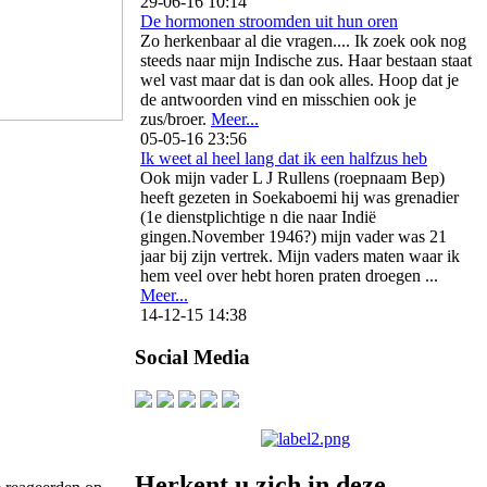
29-06-16 10:14
De hormonen stroomden uit hun oren
Zo herkenbaar al die vragen.... Ik zoek ook nog
steeds naar mijn Indische zus. Haar bestaan staat
wel vast maar dat is dan ook alles. Hoop dat je
de antwoorden vind en misschien ook je
zus/broer.
Meer...
05-05-16 23:56
Ik weet al heel lang dat ik een halfzus heb
Ook mijn vader L J Rullens (roepnaam Bep)
heeft gezeten in Soekaboemi hij was grenadier
(1e dienstplichtige n die naar Indië
gingen.November 1946?) mijn vader was 21
jaar bij zijn vertrek. Mijn vaders maten waar ik
hem veel over hebt horen praten droegen ...
Meer...
14-12-15 14:38
Social Media
Herkent u zich in deze