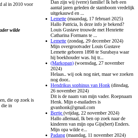
Dan zijn wij (verre) familie! Ik heb een
d al in 2010 voor
aantal jaren geleden de stamboom vredelijk
uitgekauwd en ...
Lemette
(
maandag, 17 februari 2025
)
Hallo Patricia, Is deze info je bekend?
Louis Gustave trouwde met Henriette
vader wilde
Catharina Formans te ...
Lemette
(
zondag, 29 december 2024
)
Mijn overgrootvader Louis Gustave
Lemette geboren 1898 te Surabaya waar
hij boekhouder was. hij tr...
(Markopan)
(
woensdag, 27 november
2024
)
Helaas.. wij ook nog niet, maar we zoeken
nog door..
Hendrikus sophinus van Honk
(
dinsdag,
26 november 2024
)
Dit is de naam van mijn vader. Roepnaam
n, die op zoek is
Henk. Mijn e-mailadres is
 die in
gvanhonk@gmail.com
Bertje
(
vrijdag, 22 november 2024
)
Hallo allemaal, Ik ben op zoek naar de
kinderen van mijn opa Gijs(bert) Enders.
Mijn opa wilde e...
Padang
(
maandag, 11 november 2024
)