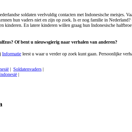
ederlandse soldaten veelvuldig contacten met Indonesische meisjes. Va
ennen hun vaders niet en zijn op zoek. Is er nog familie in Nederland?
n kinderen. En latere kinderen willen graag hun Indonesische halfbroer
halfzus? Of bent u nieuwsgierig naar verhalen van anderen?
ij
Informatie
leest u waar u verder op zoek kunt gaan. Persoonlijke verha
nesië
|
Soldatenvaders
|
 Indonesië
|
a