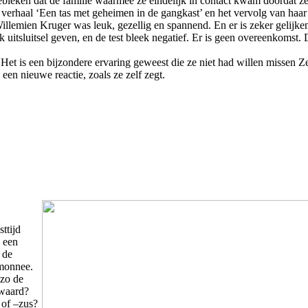
bleken dat de familie waarmee ze eindelijk in contact kwam doordat z
 verhaal ‘Een tas met geheimen in de gangkast’ en het vervolg van haar
illemien Kruger was leuk, gezellig en spannend. En er is zeker gelijke
itsluitsel geven, en de test bleek negatief. Er is geen overeenkomst. Du
. Het is een bijzondere ervaring geweest die ze niet had willen missen Z
 een nieuwe reactie, zoals ze zelf zegt.
ttijd
n een
 de
emonnee.
 zo de
ewaard?
 of –zus?