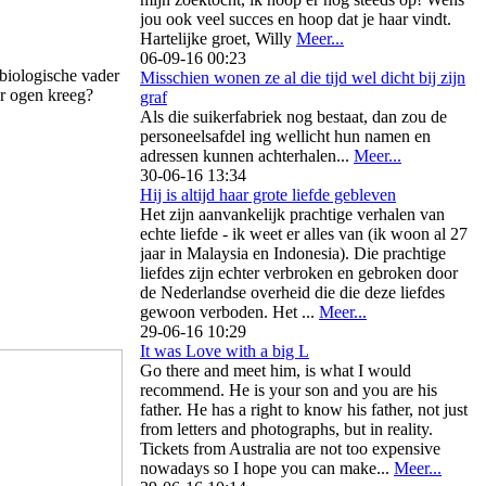
jou ook veel succes en hoop dat je haar vindt.
Hartelijke groet, Willy
Meer...
06-09-16 00:23
 biologische vader
Misschien wonen ze al die tijd wel dicht bij zijn
er ogen kreeg?
graf
Als die suikerfabriek nog bestaat, dan zou de
personeelsafdel ing wellicht hun namen en
adressen kunnen achterhalen...
Meer...
30-06-16 13:34
Hij is altijd haar grote liefde gebleven
Het zijn aanvankelijk prachtige verhalen van
echte liefde - ik weet er alles van (ik woon al 27
jaar in Malaysia en Indonesia). Die prachtige
liefdes zijn echter verbroken en gebroken door
de Nederlandse overheid die die deze liefdes
gewoon verboden. Het ...
Meer...
29-06-16 10:29
It was Love with a big L
Go there and meet him, is what I would
recommend. He is your son and you are his
father. He has a right to know his father, not just
from letters and photographs, but in reality.
Tickets from Australia are not too expensive
nowadays so I hope you can make...
Meer...