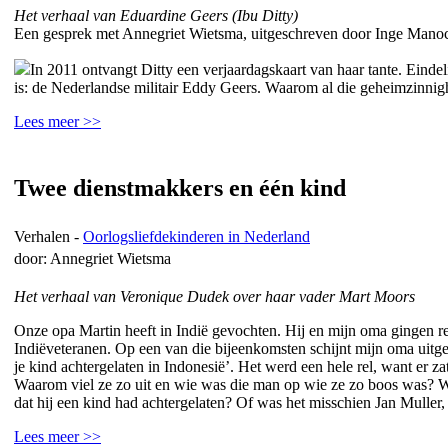
Het verhaal van Eduardine Geers (Ibu Ditty)
Een gesprek met Annegriet Wietsma, uitgeschreven door Inge Mano
In 2011 ontvangt Ditty een verjaardagskaart van haar tante. Eindeli
is: de Nederlandse militair Eddy Geers. Waarom al die geheimzinnig
Lees meer >>
Twee dienstmakkers en één kind
Verhalen -
Oorlogsliefdekinderen in Nederland
door: Annegriet Wietsma
Het verhaal van Veronique Dudek over haar vader Mart Moors
Onze opa Martin heeft in Indië gevochten. Hij en mijn oma gingen r
Indiëveteranen. Op een van die bijeenkomsten schijnt mijn oma uitgev
je kind achtergelaten in Indonesië’. Het werd een hele rel, want er 
Waarom viel ze zo uit en wie was die man op wie ze zo boos was? W
dat hij een kind had achtergelaten? Of was het misschien Jan Muller
Lees meer >>