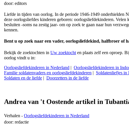
door: editors
Liefde in tijden van oorlog. In de periode 1946-1949 onderhielden N
deze oorlogsliefdes kinderen geboren: oorlogsliefdekinderen. Velen k
besluiten -soms na zestig jaar- om op zoek te gaan naar hun verzwege
kennen.
Bent u op zoek naar een vader, oorlogsliefdekind, halfbroer of 
Bekijk de zoektochten in
Uw zoektocht
en plaats zelf een oproep. B
oorlog vindt u in:
Oorlogsliefdekinderen in Nederland
|
Oorlogsliefdekinderen in Indo
Familie soldatenvaders en oorlogsliefdekinderen
|
Soldatenliefjes in
Soldaten en de liefde
|
Doorzetters in de liefde
Andrea van 't Oostende artikel in Tubanti
Verhalen -
Oorlogsliefdekinderen in Nederland
door: redactie