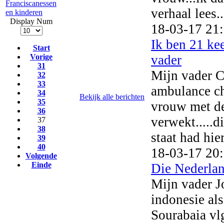
Franciscanessen
verhaal lees..
en kinderen
Display Num
18-03-17 21
Ik ben 21 ke
Start
vader
Vorige
31
Mijn vader C
32
33
ambulance ch
34
Bekijk alle berichten
35
vrouw met de 
36
verwekt.....d
37
38
staat had hie
39
40
18-03-17 20
Volgende
Einde
Die Nederlan
Mijn vader J
indonesie als
Sourabaia vlg