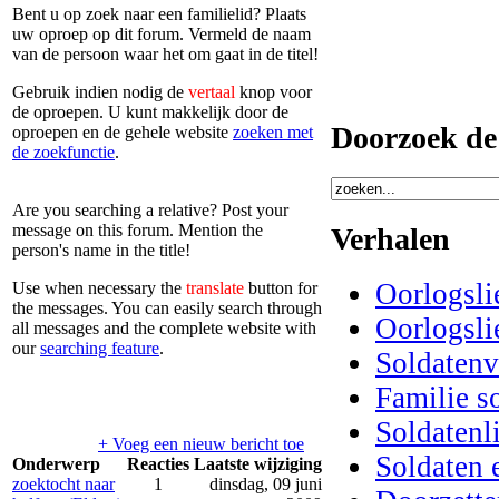
Bent u op zoek naar een familielid? Plaats
uw oproep op dit forum. Vermeld de naam
van de persoon waar het om gaat in de titel!
Gebruik indien nodig de
vertaal
knop voor
de oproepen. U kunt makkelijk door de
Doorzoek de 
oproepen en de gehele website
zoeken met
de zoekfunctie
.
Are you searching a relative? Post your
message on this forum. Mention the
Verhalen
person's name in the title!
Oorlogsli
Use when necessary the
translate
button for
the messages. You can easily search through
Oorlogsli
all messages and the complete website with
our
searching feature
.
Soldatenv
Familie s
Soldatenl
+ Voeg een nieuw bericht toe
Soldaten e
Onderwerp
Reacties
Laatste wijziging
zoektocht naar
1
dinsdag, 09 juni