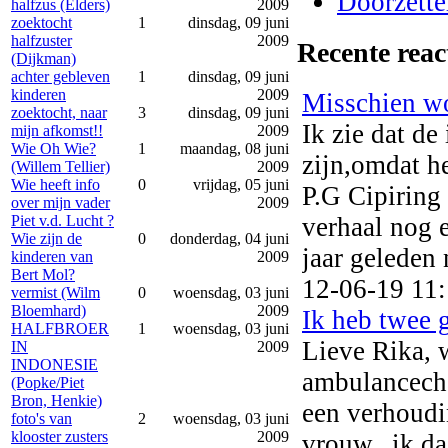
Doorzetter
halfzus (Elders)
2009
zoektocht
1
dinsdag, 09 juni
halfzuster
2009
Recente reac
(Dijkman)
achter gebleven
1
dinsdag, 09 juni
kinderen
2009
Misschien won
zoektocht, naar
3
dinsdag, 09 juni
Ik zie dat de
mijn afkomst!!
2009
Wie Oh Wie?
1
maandag, 08 juni
zijn,omdat h
(Willem Tellier)
2009
Wie heeft info
0
vrijdag, 05 juni
P.G Cipiring 
over mijn vader
2009
verhaal nog 
Piet v.d. Lucht ?
Wie zijn de
0
donderdag, 04 juni
jaar geleden 
kinderen van
2009
Bert Mol?
12-06-19 11
vermist (Wilm
0
woensdag, 03 juni
Bloemhard)
2009
Ik heb twee 
HALFBROER
1
woensdag, 03 juni
Lieve Rika, w
IN
2009
INDONESIE
ambulancechau
(Popke/Piet
Bron, Henkie)
een verhoudi
foto's van
2
woensdag, 03 juni
klooster zusters
2009
vrouw...ik da