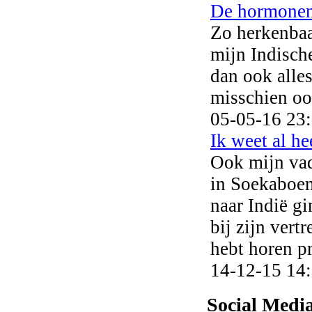
De hormonen
Zo herkenbaar
mijn Indische
dan ook alle
misschien ook
05-05-16 23
Ik weet al he
Ook mijn vad
in Soekaboemi
naar Indië g
bij zijn vert
hebt horen pr
14-12-15 14
Social Medi