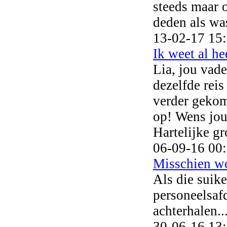
steeds maar 
deden als was
13-02-17 15
Ik weet al he
Lia, jou vade
dezelfde reis
verder gekom
op! Wens jou
Hartelijke gr
06-09-16 00
Misschien won
Als die suike
personeelsaf
achterhalen..
30-06-16 13