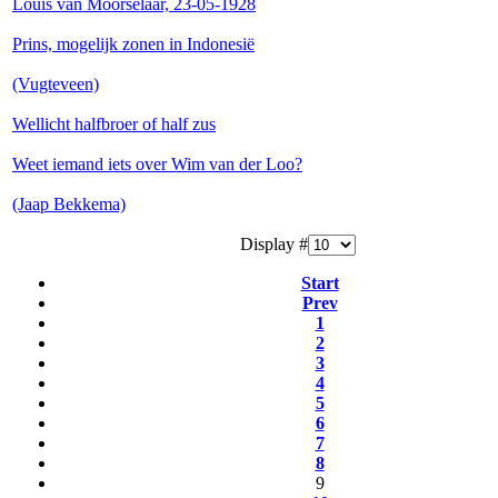
Louis van Moorselaar, 23-05-1928
Prins, mogelijk zonen in Indonesië
(Vugteveen)
Wellicht halfbroer of half zus
Weet iemand iets over Wim van der Loo?
(Jaap Bekkema)
Display #
Start
Prev
1
2
3
4
5
6
7
8
9