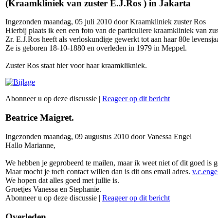
(Kraamkliniek van zuster E.J.Ros ) in Jakarta
Ingezonden maandag, 05 juli 2010 door Kraamkliniek zuster Ros
Hierbij plaats ik een een foto van de particuliere kraamkliniek van z
Zr. E.J.Ros heeft als verloskundige gewerkt tot aan haar 80e levensja
Ze is geboren 18-10-1880 en overleden in 1979 in Meppel.
Zuster Ros staat hier voor haar kraamklikniek.
Abonneer u op deze discussie
|
Reageer op dit bericht
Beatrice Maigret.
Ingezonden maandag, 09 augustus 2010 door Vanessa Engel
Hallo Marianne,
We hebben je geprobeerd te mailen, maar ik weet niet of dit goed is ge
Maar mocht je toch contact willen dan is dit ons email adres.
v.c.eng
We hopen dat alles goed met jullie is.
Groetjes Vanessa en Stephanie.
Abonneer u op deze discussie
|
Reageer op dit bericht
Overleden