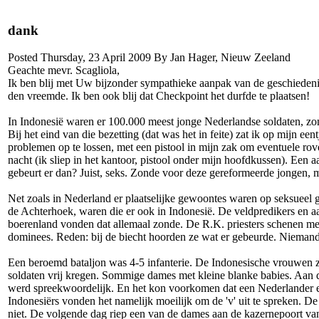
dank
Posted Thursday, 23 April 2009 By Jan Hager, Nieuw Zeeland
Geachte mevr. Scagliola,
Ik ben blij met Uw bijzonder sympathieke aanpak van de geschieden
den vreemde. Ik ben ook blij dat Checkpoint het durfde te plaatsen!
In Indonesië waren er 100.000 meest jonge Nederlandse soldaten, z
Bij het eind van die bezetting (dat was het in feite) zat ik op mijn een
problemen op te lossen, met een pistool in mijn zak om eventuele rov
nacht (ik sliep in het kantoor, pistool onder mijn hoofdkussen). Ee
gebeurt er dan? Juist, seks. Zonde voor deze gereformeerde jongen, m
Net zoals in Nederland er plaatselijke gewoontes waren op seksueel 
de Achterhoek, waren die er ook in Indonesië. De veldpredikers en aa
boerenland vonden dat allemaal zonde. De R.K. priesters schenen mee
dominees. Reden: bij de biecht hoorden ze wat er gebeurde. Niemand 
Een beroemd bataljon was 4-5 infanterie. De Indonesische vrouwen za
soldaten vrij kregen. Sommige dames met kleine blanke babies. Aan de
werd spreekwoordelijk. En het kon voorkomen dat een Nederlander een
Indonesiërs vonden het namelijk moeilijk om de 'v' uit te spreken.
niet. De volgende dag riep een van de dames aan de kazernepoort v