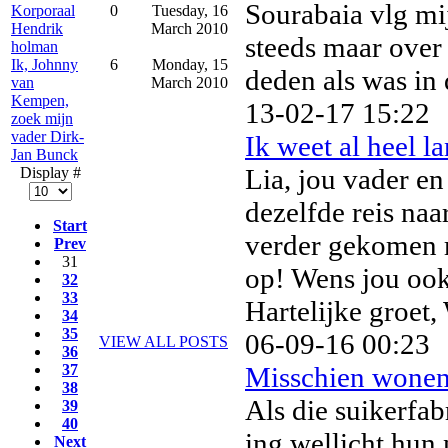
Sourabaia vlg mij
Korporaal
0
Tuesday, 16
Hendrik
March 2010
steeds maar over
holman
Ik, Johnny
6
Monday, 15
deden als was in d
van
March 2010
Kempen,
13-02-17 15:22
zoek mijn
vader Dirk-
Ik weet al heel l
Jan Bunck
Lia, jou vader en
Display #
dezelfde reis naa
Start
verder gekomen m
Prev
31
op! Wens jou ook 
32
33
Hartelijke groet,
34
35
06-09-16 00:23
VIEW ALL POSTS
36
37
Misschien wonen z
38
Als die suikerfab
39
40
ing wellicht hun
Next