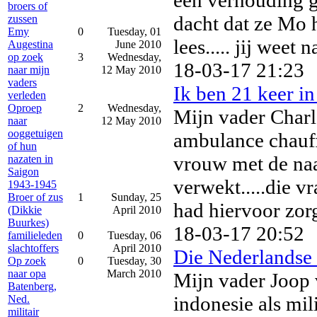
een verhouding g
broers of
dacht dat ze Mo h
zussen
Emy
0
Tuesday, 01
lees..... jij weet n
Augestina
June 2010
op zoek
3
Wednesday,
18-03-17 21:23
naar mijn
12 May 2010
vaders
Ik ben 21 keer i
verleden
Oproep
2
Wednesday,
Mijn vader Charl
naar
12 May 2010
ooggetuigen
ambulance chauffe
of hun
vrouw met de naam
nazaten in
Saigon
verwekt.....die vr
1943-1945
Broer of zus
1
Sunday, 25
had hiervoor zor
(Dikkie
April 2010
Buurkes)
18-03-17 20:52
familieleden
0
Tuesday, 06
slachtoffers
April 2010
Die Nederlandse 
Op zoek
0
Tuesday, 30
naar opa
March 2010
Mijn vader Joop 
Batenberg,
indonesie als mil
Ned.
militair