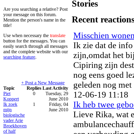
Stories
Are you searching a relative? Post
your message on this forum.
Recent reaction
Mention the person's name in the
title!
Misschien wonen z
Use when necessary the
translate
button for the messages. You can
Ik zie dat de inf
easily search through all messages
and the complete website with our
zijn,omdat het b
searching feature
.
Cipiring zijn dest
nog eens goed lez
geleden nog met 
+ Post a New Message
Topic
Replies
Last Activity
12-06-19 11:18
Piet
0
Tuesday, 29
Koppert
June 2010
Ik heb twee gebo
Ik zoek
1
Friday, 04
mijn
June 2010
Lieve Rika, wat e
biologische
vader Arie
ambulancechauff e
Broekhoven
of half