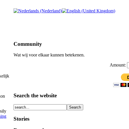
Community
Wat wij voor elkaar kunnen betekenen.
Amount:
elijk
Search the website
ion
sily
hing
Stories