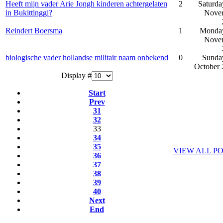
Heeft mijn vader Arie Jongh kinderen achtergelaten
2
Saturda
in Bukittinggi?
Nove
Reindert Boersma
1
Monday
Nove
biologische vader hollandse militair naam onbekend
0
Sunda
October 
Display #
Start
Prev
31
32
33
34
35
VIEW ALL P
36
37
38
39
40
Next
End