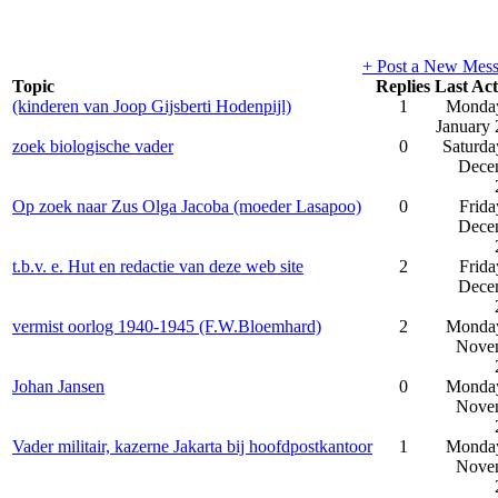
+ Post a New Mes
Topic
Replies
Last Act
(kinderen van Joop Gijsberti Hodenpijl)
1
Monday
January
zoek biologische vader
0
Saturda
Dece
Op zoek naar Zus Olga Jacoba (moeder Lasapoo)
0
Frida
Dece
t.b.v. e. Hut en redactie van deze web site
2
Frida
Dece
vermist oorlog 1940-1945 (F.W.Bloemhard)
2
Monday
Nove
Johan Jansen
0
Monday
Nove
Vader militair, kazerne Jakarta bij hoofdpostkantoor
1
Monday
Nove