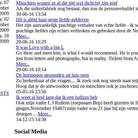
y, 07
Misschien wonen ze al die tijd wel dicht bij zijn graf
mber
Als die suikerfabriek nog bestaat, dan zou de personeelsafdel 
2009
30-06-16 13:34
, 02
Hij is altijd haar grote liefde gebleven
mber
Het zijn aanvankelijk prachtige verhalen van echte liefde - ik 
2009
prachtige liefdes zijn echter verbroken en gebroken door de N
y, 18
Meer...
2009
29-06-16 10:29
It was Love with a big L
Go there and meet him, is what I would recommend. He is your s
just from letters and photographs, but in reality. Tickets from
Meer...
29-06-16 10:14
De hormonen stroomden uit hun oren
Zo herkenbaar al die vragen.... Ik zoek ook nog steeds naar mij
Hoop dat je de antwoorden vind en misschien ook je zus/broer
05-05-16 23:56
OSTS
Ik weet al heel lang dat ik een halfzus heb
Ook mijn vader L J Rullens (roepnaam Bep) heeft gezeten in So
gingen.November 1946?) mijn vader was 21 jaar bij zijn vertr
droegen ...
Meer...
14-12-15 14:38
Social Media