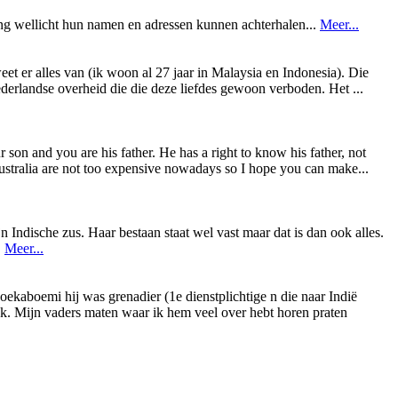
ing wellicht hun namen en adressen kunnen achterhalen...
Meer...
weet er alles van (ik woon al 27 jaar in Malaysia en Indonesia). Die
ederlandse overheid die die deze liefdes gewoon verboden. Het ...
on and you are his father. He has a right to know his father, not
 Australia are not too expensive nowadays so I hope you can make...
n Indische zus. Haar bestaan staat wel vast maar dat is dan ook alles.
.
Meer...
ekaboemi hij was grenadier (1e dienstplichtige n die naar Indië
ek. Mijn vaders maten waar ik hem veel over hebt horen praten