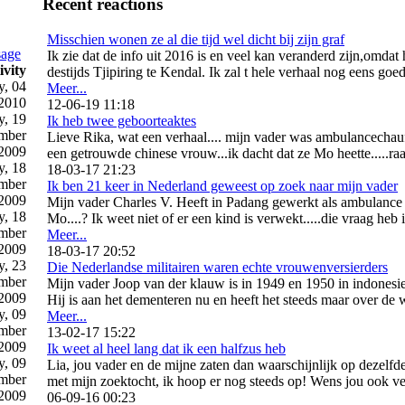
Recent reactions
Misschien wonen ze al die tijd wel dicht bij zijn graf
sage
Ik zie dat de info uit 2016 is en veel kan veranderd zijn,omdat
ivity
destijds Tjipiring te Kendal. Ik zal t hele verhaal nog eens goe
, 04
Meer...
 2010
12-06-19 11:18
y, 19
Ik heb twee geboorteaktes
mber
Lieve Rika, wat een verhaal.... mijn vader was ambulancechauff
2009
een getrouwde chinese vrouw...ik dacht dat ze Mo heette.....raar t
y, 18
18-03-17 21:23
mber
Ik ben 21 keer in Nederland geweest op zoek naar mijn vader
2009
Mijn vader Charles V. Heeft in Padang gewerkt als ambulance 
y, 18
Mo....? Ik weet niet of er een kind is verwekt.....die vraag heb 
mber
Meer...
2009
18-03-17 20:52
, 23
Die Nederlandse militairen waren echte vrouwenversierders
mber
Mijn vader Joop van der klauw is in 1949 en 1950 in indonesie 
2009
Hij is aan het dementeren nu en heeft het steeds maar over de w
, 09
Meer...
mber
13-02-17 15:22
2009
Ik weet al heel lang dat ik een halfzus heb
, 09
Lia, jou vader en de mijne zaten dan waarschijnlijk op dezelfd
mber
met mijn zoektocht, ik hoop er nog steeds op! Wens jou ook vee
2009
06-09-16 00:23