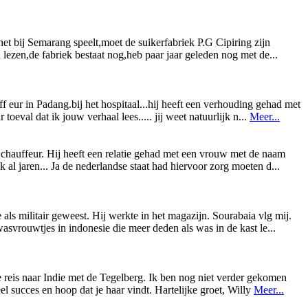
 het bij Semarang speelt,moet de suikerfabriek P.G Cipiring zijn
d lezen,de fabriek bestaat nog,heb paar jaar geleden nog met de...
 eur in Padang.bij het hospitaal...hij heeft een verhouding gehad met
oeval dat ik jouw verhaal lees..... jij weet natuurlijk n...
Meer...
chauffeur. Hij heeft een relatie gehad met een vrouw met de naam
ik al jaren... Ja de nederlandse staat had hiervoor zorg moeten d...
als militair geweest. Hij werkte in het magazijn. Sourabaia vlg mij.
asvrouwtjes in indonesie die meer deden als was in de kast le...
e reis naar Indie met de Tegelberg. Ik ben nog niet verder gekomen
l succes en hoop dat je haar vindt. Hartelijke groet, Willy
Meer...