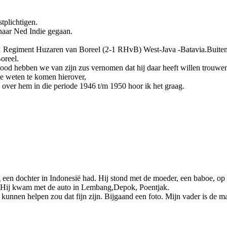
tplichtigen.
 naar Ned Indie gegaan.
-1 Regiment Huzaren van Boreel (2-1 RHvB) West-Java -Batavia.Buiten
oreel.
 dood hebben we van zijn zus vernomen dat hij daar heeft willen trouwen
te weten te komen hierover,
 over hem in die periode 1946 t/m 1950 hoor ik het graag.
g een dochter in Indonesië had. Hij stond met de moeder, een baboe, op d
. Hij kwam met de auto in Lembang,Depok, Poentjak.
u kunnen helpen zou dat fijn zijn. Bijgaand een foto. Mijn vader is de 