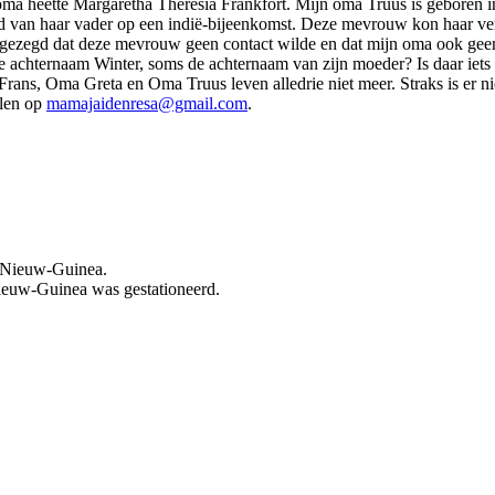
ma heette Margaretha Theresia Frankfort. Mijn oma Truus is geboren i
lid van haar vader op een indië-bijeenkomst. Deze mevrouw kon haar ve
r gezegd dat deze mevrouw geen contact wilde en dat mijn oma ook ge
 achternaam Winter, soms de achternaam van zijn moeder? Is daar iets 
rans, Oma Greta en Oma Truus leven alledrie niet meer. Straks is er n
ilen op
mamajaidenresa@gmail.com
.
, Nieuw-Guinea.
Nieuw-Guinea was gestationeerd.