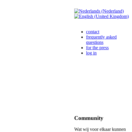
contact
frequently asked
questions
for the press
log in
Community
Wat wij voor elkaar kunnen