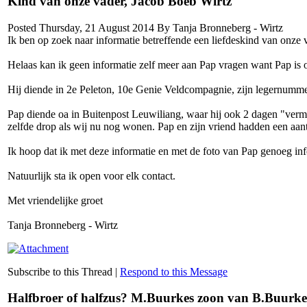
Kind van onze vader, Jacob Boeb Wirtz
Posted Thursday, 21 August 2014 By Tanja Bronneberg - Wirtz
Ik ben op zoek naar informatie betreffende een liefdeskind van onze 
Helaas kan ik geen informatie zelf meer aan Pap vragen want Pap is
Hij diende in 2e Peleton, 10e Genie Veldcompagnie, zijn legernummer
Pap diende oa in Buitenpost Leuwiliang, waar hij ook 2 dagen "vermi
zelfde drop als wij nu nog wonen. Pap en zijn vriend hadden een aanta
Ik hoop dat ik met deze informatie en met de foto van Pap genoeg i
Natuurlijk sta ik open voor elk contact.
Met vriendelijke groet
Tanja Bronneberg - Wirtz
Subscribe to this Thread
|
Respond to this Message
Halfbroer of halfzus? M.Buurkes zoon van B.Buurke