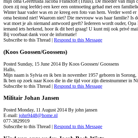
mijn oma Geertruida Jacoba Frankfort (Truus). De moeder van mijn o
(toen zij nog leefde) een keer een ontmoeting gehad met een familie
Winter haar vader was en ze kreeg een foto van hem. Verder werd e
oma bestond niet! Waarom niet? Die mevrouw was haar familie? Is de
wat moet je als niemand antwoord geeft? Iedereen wordt ouder, Opa F
iemand iets herkend, hoor ik dit heel graag! U kunt mij ook privé ma
Bij voorbaat dank voor de informatie!
Subscribe to this Thread
|
Respond to this Message
(Koos Goossen/Goossens)
Posted Sunday, 15 June 2014 By Koos Goossen/ Goossens
Hallo,
Mijn naam is Sylvia en ik ben in november 1957 geboren in Sorong
Ik ben op zoek naar Koos die in die tijd voor zijn dienstnummer in 
Subscribe to this Thread
|
Respond to this Message
Militair Johan Jansen
Posted Monday, 11 August 2014 By john jansen
E-mail:
john9448@home.nl
077-3829919
Subscribe to this Thread
|
Respond to this Message