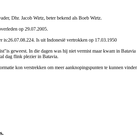
vader, Dhr. Jacob Wirtz, beter bekend als Boeb Wirtz.
 overleden op 29.07.2005.
 is:26.07.08.224. Is uit Indonesië vertrokken op 17.03.1950
st"is geweest. In die dagen was hij niet vermist maar kwam in Batavia 
l dag flink plezier in Batavia.
nformatie kon verstrekken om meer aanknopingspunten te kunnen vinden
s.