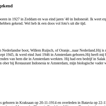
gekend
ren in 1927 in Zeddam en was eind jaren '40 in Indonesië. Ik weet erg 
hebben gekend. Wel heb ik een doos vol foto's uit die tijd.
 Nederlandse boot, Willem Ruijsch, of Oranje...naar Nederland.Hij is 
pt 1945, ik werd eind Juni 1946 in Amsterdam geboren.Hij heeft mij bi
nden van hem die in Amsterdam werkten. Hij had een bedrijf in Salak fr
n ober bij Restaurant Indonesia te Amsterdam, mijn biologische vader
is geboren in Kraksaan op 20-11-1914 en overleden in Batavia op 22-11