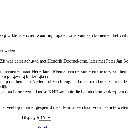
graag wilde laten zien waar mijn opa en oma vandaan komen en het verh
er weten.
ij was eerst gehuwd met Hendrik Doornekamp, later met Peter Jan Schat
ah meenemen naar Nederland. Maar alleen de kinderen die ook van hem
 regelgeving bij terugkeer.
 schip dat hen naar Nederland zou brengen al op stoom lag is zij, met de
lijk.
, en wel door een inlandse KNIL-militair die het niet kon verkroppen da
b al veel op internet gespeurd maar kom alleen haar voor naam te weten
Display #
Start