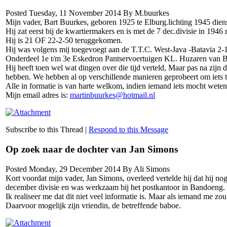
Posted Tuesday, 11 November 2014 By M.buurkes
Mijn vader, Bart Buurkes, geboren 1925 te Elburg.lichting 1945 diens
Hij zat eerst bij de kwartiermakers en is met de 7 dec.divisie in 1946
Hij is 21 OF 22-2-50 teruggekomen.
Hij was volgens mij toegevoegt aan de T.T.C. West-Java -Batavia 2
Onderdeel 1e t/m 3e Eskedron Pantservoertuigen KL. Huzaren van B
Hij heeft toen wel wat dingen over die tijd verteld, Maar pas na zijn
hebben. We hebben al op verschillende manieren geprobeert om iets 
Alle in formatie is van harte welkom, indien iemand iets mocht weten
Mijn email adres is:
martinbuurkes@hotmail.nl
Subscribe to this Thread
|
Respond to this Message
Op zoek naar de dochter van Jan Simons
Posted Monday, 29 December 2014 By Ali Simons
Kort voordat mijn vader, Jan Simons, overleed vertelde hij dat hij no
december divisie en was werkzaam bij het postkantoor in Bandoeng
Ik realiseer me dat dit niet veel informatie is. Maar als iemand me zo
Daarvoor mogelijk zijn vriendin, de betreffende baboe.