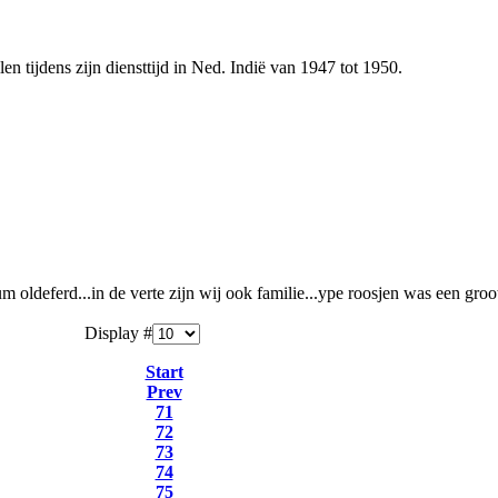
en tijdens zijn diensttijd in Ned. Indië van 1947 tot 1950.
oldeferd...in de verte zijn wij ook familie...ype roosjen was een groo
Display #
Start
Prev
71
72
73
74
75