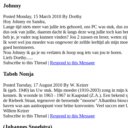
Johnny
Posted Monday, 15 March 2010 By Dorthy
Hoy Johnny en Sandra,
Lange tijd niets meer van jullie iets gehoord, ons PC was stuk, dus z
dus ook van jullie, daarom dacht ik langs deze weg jullie toch kan b
heb je, je vader nog kunnen vinden? Jou 2 zussen en broer, weten zij 
Ik weet wel jou moeder was ongeweer de zelfde leeftijd als mijn moede
goed herrinneren.
Nou Johnny ik ga je nu verlaten ik hoop nog iets van jou te horen.
Liefs Dorthy......
Subscribe to this Thread
|
Respond to this Message
Tabeh Nonja
Posted Tuesday, 17 August 2010 By W. Keizer
Ik (geb. 1940) las Uw stuk. Mijn moeder (1910-2003) zong in mijn ki
kennen. Ik woonde in 1963 - 1967 in Kaapstad (Z.A.). Een bekend sj
de Riebeek Straat, tegenover de beroemde "moorse" Alhambra bioscoop
haven was aan aanlooppunt voor britse konvooien. Veel succes met 
Willem Keizer
Subscribe to this Thread
|
Respond to this Message
(Johannes Spoelstra)