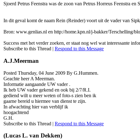
Sjoerd Petrus Feenstra was de zoon van Petrus Horreus Feenstra en 
In dit geval komt de naam Rein (Reinder) voort uit de vader van Sipk
Bron: www.genlias.nl en http://home.kpn.nl/j-bakker/Terschelling/
Success met het verder zoeken, er staat nog wel wat interessante infor
Subscribe to this Thread
|
Respond to this Message
A.J.Meerman
Posted Thursday, 04 June 2009 By G.Hummen.
Geachte heer A Meerman.
Informatie aangaande UW vader .
Ik heb UW vader gekend en ook bij 2/7/R.I.
gediend wilt u meer weten of foto-s zien ben ik
gaarne bereid u hiermee van dienst te zijn.
In afwachting hier van verblijf ik
hoogachtend
G.H.
Subscribe to this Thread
|
Respond to this Message
(Lucas L. van Dekken)