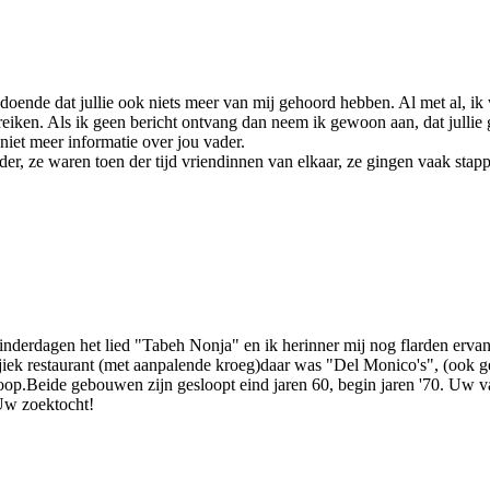
odoende dat jullie ook niets meer van mij gehoord hebben. Al met al, ik 
ereiken. Als ik geen bericht ontvang dan neem ik gewoon aan, dat jullie
niet meer informatie over jou vader.
r, ze waren toen der tijd vriendinnen van elkaar, ze gingen vaak stapp
nderdagen het lied "Tabeh Nonja" en ik herinner mij nog flarden ervan
iek restaurant (met aanpalende kroeg)daar was "Del Monico's", (ook 
.Beide gebouwen zijn gesloopt eind jaren 60, begin jaren '70. Uw vad
Uw zoektocht!