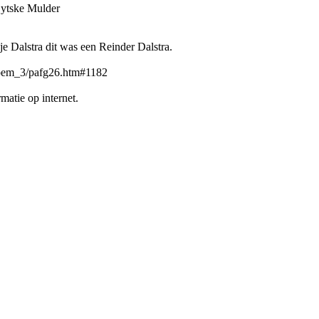
Sytske Mulder
je Dalstra dit was een Reinder Dalstra.
bloem_3/pafg26.htm#1182
matie op internet.