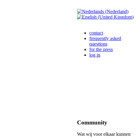
contact
frequently asked
questions
for the press
log in
Community
Wat wij voor elkaar kunnen