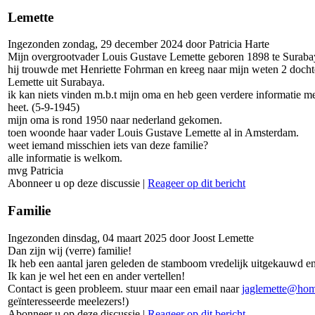
Lemette
Ingezonden zondag, 29 december 2024 door Patricia Harte
Mijn overgrootvader Louis Gustave Lemette geboren 1898 te Suraba
hij trouwde met Henriette Fohrman en kreeg naar mijn weten 2 dochte
Lemette uit Surabaya.
ik kan niets vinden m.b.t mijn oma en heb geen verdere informatie me
heet. (5-9-1945)
mijn oma is rond 1950 naar nederland gekomen.
toen woonde haar vader Louis Gustave Lemette al in Amsterdam.
weet iemand misschien iets van deze familie?
alle informatie is welkom.
mvg Patricia
Abonneer u op deze discussie
|
Reageer op dit bericht
Familie
Ingezonden dinsdag, 04 maart 2025 door Joost Lemette
Dan zijn wij (verre) familie!
Ik heb een aantal jaren geleden de stamboom vredelijk uitgekauwd e
Ik kan je wel het een en ander vertellen!
Contact is geen probleem. stuur maar een email naar
jaglemette@hom
geïnteresseerde meelezers!)
Abonneer u op deze discussie
|
Reageer op dit bericht