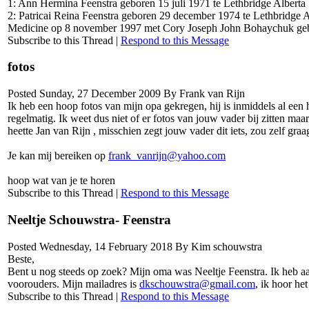
1: Ann Hermina Feenstra geboren 15 juli 1971 te Lethbridge Alberta
2: Patricai Reina Feenstra geboren 29 december 1974 te Lethbridge A
Medicine op 8 november 1997 met Cory Joseph John Bohaychuk geb
Subscribe to this Thread
|
Respond to this Message
fotos
Posted Sunday, 27 December 2009 By Frank van Rijn
Ik heb een hoop fotos van mijn opa gekregen, hij is inmiddels al een h
regelmatig. Ik weet dus niet of er fotos van jouw vader bij zitten ma
heette Jan van Rijn , misschien zegt jouw vader dit iets, zou zelf gra
Je kan mij bereiken op
frank_vanrijn@yahoo.com
hoop wat van je te horen
Subscribe to this Thread
|
Respond to this Message
Neeltje Schouwstra- Feenstra
Posted Wednesday, 14 February 2018 By Kim schouwstra
Beste,
Bent u nog steeds op zoek? Mijn oma was Neeltje Feenstra. Ik heb aan
voorouders. Mijn mailadres is
dkschouwstra@gmail.com
, ik hoor het
Subscribe to this Thread
|
Respond to this Message