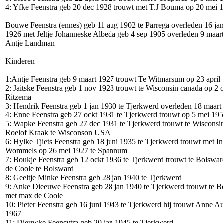
4: Yfke Feenstra geb 20 dec 1928 trouwt met T.J Bouma op 20 mei 
Bouwe Feenstra (ennes) geb 11 aug 1902 te Parrega overleden 16 ja
1926 met Jeltje Johanneske Albeda geb 4 sep 1905 overleden 9 maar
Antje Landman
Kinderen
1:Antje Feenstra geb 9 maart 1927 trouwt Te Witmarsum op 23 apri
2: Jaitske Feenstra geb 1 nov 1928 trouwt te Wisconsin canada op 2 
Ritzema
3: Hendrik Feenstra geb 1 jan 1930 te Tjerkwerd overleden 18 maart
4: Enne Feenstra geb 27 ockt 1931 te Tjerkwerd trouwt op 5 mei 1
5: Wapke Feenstra geb 27 dec 1931 te Tjerkwerd trouwt te Wisconsi
Roelof Kraak te Wisconson USA
6: Hylke Tjiets Feenstra geb 18 juni 1935 te Tjerkwerd trouwt met I
Wommels op 26 mei 1927 te Spannum
7: Boukje Feenstra geb 12 ockt 1936 te Tjerkwerd trouwt te Bolswa
de Coole te Bolsward
8: Geeltje Minke Feenstra geb 28 jan 1940 te Tjerkwerd
9: Anke Dieeuwe Feenstra geb 28 jan 1940 te Tjerkwerd trouwt te B
met max de Coole
10: Pieter Feenstra geb 16 juni 1943 te Tjerkwerd hij trouwt Anne 
1967
11: Dieuwke Feensytra geb 20 jan 1945 te Tjerkwerd