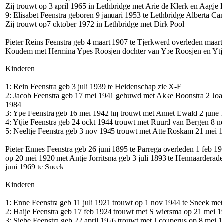
Zij trouwt op 3 april 1965 in Lethbridge met Arie de Klerk en Aagje
9: Elisabet Feenstra geboren 9 januari 1953 te Lethbridge Alberta C
Zij trouwt op7 oktober 1972 in Lethbridge met Dirk Pool
Pieter Reins Feenstra geb 4 maart 1907 te Tjerkwerd overleden maart
Koudem met Hermina Ypes Roosjen dochter van Ype Roosjen en Ytj
Kinderen
1: Rein Feenstra geb 3 juli 1939 te Heidenschap zie X-F
2: Jacob Feenstra geb 17 mei 1941 gehuwd met Akke Boonstra 2 Jo
1984
3: Ype Feenstra geb 16 mei 1942 hij trouwt met Annet Ewald 2 june
4: Ytjie Feenstra geb 24 ockt 1944 trouwt met Ruurd van Bergen 8 
5: Neeltje Feenstra geb 3 nov 1945 trouwt met Atte Roskam 21 mei 
Pieter Ennes Feenstra geb 26 juni 1895 te Parrega overleden 1 feb 1
op 20 mei 1920 met Antje Jorritsma geb 3 juli 1893 te Hennaarderad
juni 1969 te Sneek
Kinderen
1: Enne Feenstra geb 11 juli 1921 trouwt op 1 nov 1944 te Sneek met
2: Haije Feenstra geb 17 feb 1924 trouwt met S wiersma op 21 mei 
3: Siebe Feenstra geb 22 april 1926 trouwt met J couperus op 8 mei 