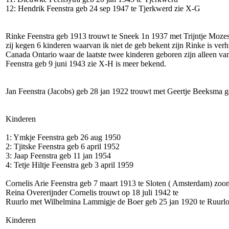
12: Hendrik Feenstra geb 24 sep 1947 te Tjerkwerd zie X-G
Rinke Feenstra geb 1913 trouwt te Sneek 1n 1937 met Trijntje Mozes
zij kegen 6 kinderen waarvan ik niet de geb bekent zijn Rinke is verh
Canada Ontario waar de laatste twee kinderen geboren zijn alleen v
Feenstra geb 9 juni 1943 zie X-H is meer bekend.
Jan Feenstra (Jacobs) geb 28 jan 1922 trouwt met Geertje Beeksma 
Kinderen
1: Ymkje Feenstra geb 26 aug 1950
2: Tjitske Feenstra geb 6 april 1952
3: Jaap Feenstra geb 11 jan 1954
4: Tetje Hiltje Feenstra geb 3 april 1959
Cornelis Arie Feenstra geb 7 maart 1913 te Sloten ( Amsterdam) zoo
Reina Overerijnder Cornelis trouwt op 18 juli 1942 te
Ruurlo met Wilhelmina Lammigje de Boer geb 25 jan 1920 te Ruurl
Kinderen