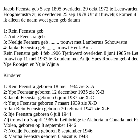
Jacob Feensta geb 5 sep 1895 overleden 29 ockt 1972 te Leeuwarden
Hooghiemstra zij is overleden 25 sep 1978 Uit dit huwelijk komen 4
ik alleen de naam weet geen geb datum
1: Rein Feenstra geb
2: Antje Feenstra geb
3: Neeltje Feenstra geb ,,,,,,,, trouwt met Lambertus Schouwstra
4: Japke Feenstra geb ,,,,,,, trouwt Henk Brus
Rein Feenstra geb 4 feb 1906 Tjerkwerd overleden 8 juni 1985 te Le
trouwt op 11 mei 1933 te Koudem met Antje Ypes Roosjen geb 4 dec
Ype Roosjen en Ytjie Wijnia
Kinderen
1: Rein Feenstra geboren 18 mei 1934 zie X-A
2: Ype Feenstar geboren 12 december 1935 zie X-B
3: Jacob Feenstar geboren 6 juni 1937 zie X-C
4: Yntje Feenstar geboren 7 maart 1939 zie X-D
5: Jan Rein Feenstra geboren 20 februari 1941 zie X-E
6: Itje Feenstra geboren 6 juli 1944
Zij trouwt op 3 april 1965 in Lethbridge te Alaberta in Canada met F
Molen, geboren op 8 september 1946
7: Neeltje Feenstra geboren 8 september 1946
8: Martha Feenstra geboren 6 augutus 1948