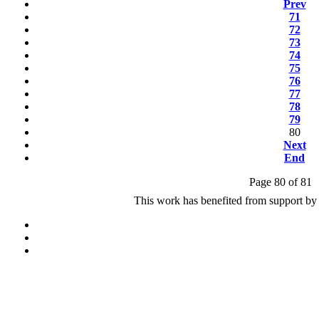
Prev
71
72
73
74
75
76
77
78
79
80
Next
End
Page 80 of 81
This work has benefited from support by